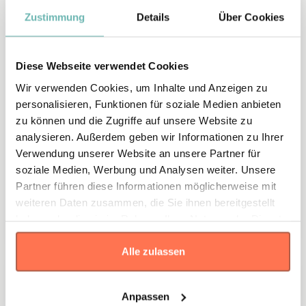
Zustimmung
Details
Über Cookies
standard
Keramik mottotasse -
Geburtstag
Diese Webseite verwendet Cookies
Wir verwenden Cookies, um Inhalte und Anzeigen zu
11,90 €
personalisieren, Funktionen für soziale Medien anbieten
Personalisieren
zu können und die Zugriffe auf unsere Website zu
analysieren. Außerdem geben wir Informationen zu Ihrer
Verwendung unserer Website an unsere Partner für
soziale Medien, Werbung und Analysen weiter. Unsere
Partner führen diese Informationen möglicherweise mit
weiteren Daten zusammen, die Sie ihnen bereitgestellt
haben oder die sie im Rahmen Ihrer Nutzung der Dienste
gesammelt haben.
Alle zulassen
Anpassen