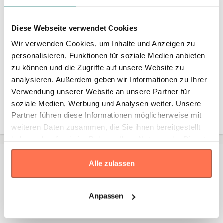
Diese Webseite verwendet Cookies
Wir verwenden Cookies, um Inhalte und Anzeigen zu
personalisieren, Funktionen für soziale Medien anbieten
* Die Maße sind in
cm
gemäß den Angaben des Herstellers
angegeben. Eine Abweichung bis zu ±2 cm ist üblich und gilt als
zu können und die Zugriffe auf unsere Website zu
Toleranz.
analysieren. Außerdem geben wir Informationen zu Ihrer
Verwendung unserer Website an unsere Partner für
Größe
soziale Medien, Werbung und Analysen weiter. Unsere
Standard
8
9.6
Partner führen diese Informationen möglicherweise mit
weiteren Daten zusammen, die Sie ihnen bereitgestellt
haben oder die sie im Rahmen Ihrer Nutzung der Dienste
gesammelt haben.
Kontakt
Alle zulassen
Falls Sie Fragen oder Wünsche haben, können Sie sich
jederzeit an uns wenden – wir unterstützen Sie gerne
Anpassen
persönlich.
Kontaktieren Sie uns