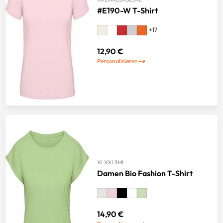
#E190-W T-Shirt
+
17
12,90 €
Personalisieren
XL
XXL
S
M
L
Damen Bio Fashion T-Shirt
14,90 €