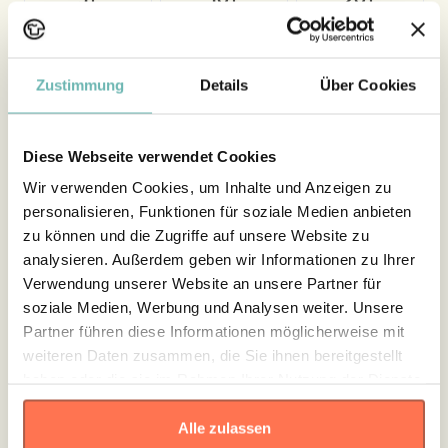
Artikel
Artikel
Artikel
5%
10%
15%
Rabatt
Rabatt
Rabatt
Zustimmung
Details
Über Cookies
30+
50+
100+
Artikel
Artikel
Artikel
Diese Webseite verwendet Cookies
20%
30%
40%
Wir verwenden Cookies, um Inhalte und Anzeigen zu
personalisieren, Funktionen für soziale Medien anbieten
Rabatt
Rabatt
Rabatt
zu können und die Zugriffe auf unsere Website zu
analysieren. Außerdem geben wir Informationen zu Ihrer
300+
Verwendung unserer Website an unsere Partner für
Artikel
soziale Medien, Werbung und Analysen weiter. Unsere
50%
Partner führen diese Informationen möglicherweise mit
weiteren Daten zusammen, die Sie ihnen bereitgestellt
Rabatt
haben oder die sie im Rahmen Ihrer Nutzung der Dienste
* Der Mengenrabatt wird automatisch im Warenkorb abgezogen und ist
gesammelt haben.
nicht kombinierbar mit anderen Angeboten, Buttons, oder
Alle zulassen
Aktionsprodukten.