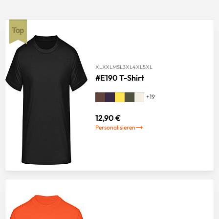
XL
XXL
M
S
L
3XL
4XL
5XL
#E190 T-Shirt
+
19
12,90 €
Personalisieren