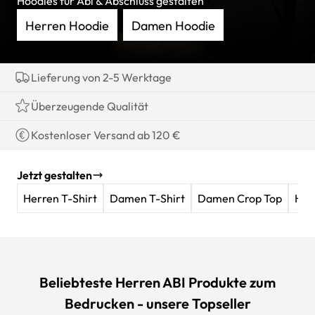
Hoodies für Abi & Abschluss gestalten
Herren Hoodie
Damen Hoodie
Lieferung von 2-5 Werktage
Überzeugende Qualität
Kostenloser Versand ab 120 €
Jetzt gestalten
Herren T-Shirt
Damen T-Shirt
Damen Crop Top
Her
Beliebteste Herren ABI Produkte zum
Bedrucken - unsere Topseller