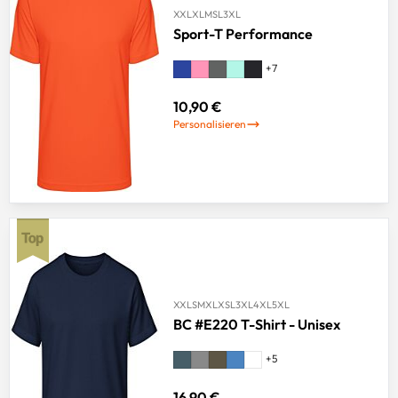
XXL
XL
M
S
L
3XL
Sport-T Performance
+
7
10,90 €
Personalisieren
XXL
S
M
XL
XS
L
3XL
4XL
5XL
BC #E220 T-Shirt - Unisex
+
5
16,90 €