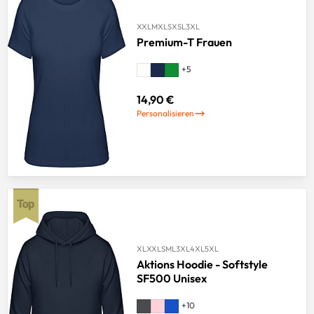
XXL
M
XL
S
XS
L
3XL
Premium-T Frauen
+
5
14,90 €
Personalisieren
XL
XXL
S
M
L
3XL
4XL
5XL
Aktions Hoodie - Softstyle
SF500 Unisex
+
10