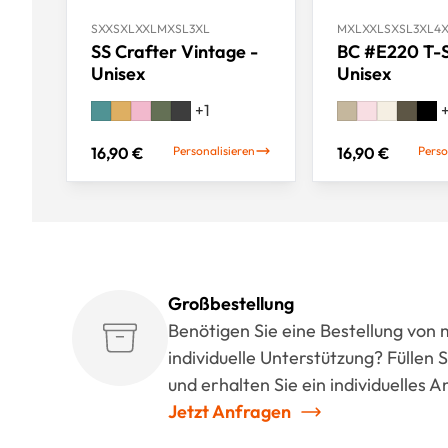
S
XXS
XL
XXL
M
XS
L
3XL
M
XL
XXL
S
XS
L
3XL
4
SS Crafter Vintage -
BC #E220 T-S
Unisex
Unisex
+
1
16,90 €
Personalisieren
16,90 €
Perso
Großbestellung
Benötigen Sie eine Bestellung von
individuelle Unterstützung? Füllen
und erhalten Sie ein individuelles 
Jetzt Anfragen