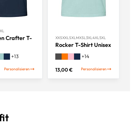
XL
n Crafter T-
XXS
XXL
S
XL
M
XS
L
3XL
4XL
5XL
Rocker T-Shirt Unisex
+
13
+
14
Personalisieren
13,00 €
Personalisieren
it