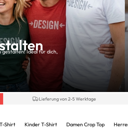
stalten
gestalten! Ideal für dich,
Lieferung von 2-5 Werktage
-Shirt
Kinder T-Shirt
Damen Crop Top
Herre