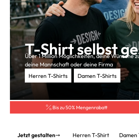
T-Shirt selbst ge
Über 1 Million Möglichkeiten, deine Wünsche zu 
deine Mannschaft oder deine Firma
Herren T-Shirts
Damen T-Shirts
Bis zu 50% Mengenrabatt
Jetzt gestalten
Herren T-Shirt
Damen T