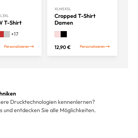
XL
M
S
XS
L
Cropped T-Shirt
S
L
3XL
 T-Shirt
Damen
+
17
Personalisieren
12,90 €
Personalisieren
hniken
sere Drucktechnologien kennenlernen?
s und entdecken Sie alle Möglichkeiten.