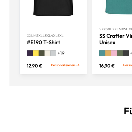
S
XXS
XL
XXL
M
XS
L
3
SS Crafter Vi
XXL
M
S
XL
L
3XL
4XL
5XL
#E190 T-Shirt
Unisex
+
19
12,90 €
Personalisieren
16,90 €
Perso
Fü