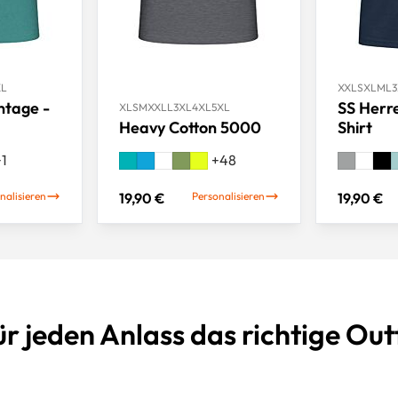
XL
XXL
S
XL
M
L
3
ntage -
SS Herre
XL
S
M
XXL
L
3XL
4XL
5XL
Heavy Cotton 5000
Shirt
+
1
+
48
nalisieren
19,90 €
Personalisieren
19,90 €
r jeden Anlass das richtige Outf