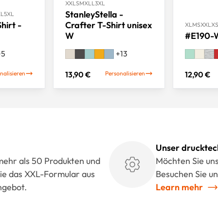
XXL
S
M
XL
L
3XL
StanleyStella -
XL
5XL
hirt -
Crafter T-Shirt unisex
XL
M
S
XXL
X
W
#E190-W
+
5
+
13
nalisieren
13,90 €
Personalisieren
12,90 €
Unser drucktec
 mehr als 50 Produkten und
Möchten Sie un
 Sie das XXL-Formular aus
Besuchen Sie un
Angebot.
Learn mehr