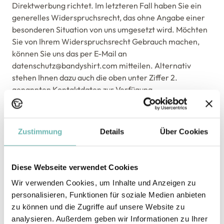
Direktwerbung richtet. Im letzteren Fall haben Sie ein
generelles Widerspruchsrecht, das ohne Angabe einer
besonderen Situation von uns umgesetzt wird. Möchten
Sie von Ihrem Widerspruchsrecht Gebrauch machen,
können Sie uns das per E-Mail an
datenschutz@bandyshirt.com mitteilen. Alternativ
stehen Ihnen dazu auch die oben unter Ziffer 2.
genannten Kontaktdaten zur Verfügung.
Wir löschen diese Daten bzw. lassen sie bei OP Tiger
löschen, sobald wir sie zur Erfüllung unserer
vertraglichen Pflichten nicht mehr benötigen und der
Zustimmung
Details
Über Cookies
Löschung keine gesetzlichen Aufbewahrungspflichten
bestehen. Wir überprüfen die Erforderlichkeit der
Datenspeicherung alle 24.
Diese Webseite verwendet Cookies
5.5. Bei Registrierung für unseren Newsletter
Wir verwenden Cookies, um Inhalte und Anzeigen zu
Mit Ihrer Einwilligung können Sie unseren Newsletter
personalisieren, Funktionen für soziale Medien anbieten
abonnieren, mit dem wir Sie über unsere aktuellen
zu können und die Zugriffe auf unsere Website zu
interessanten Angebote informieren.
analysieren. Außerdem geben wir Informationen zu Ihrer
Für die Anmeldung zu unserem Newsletter verwenden