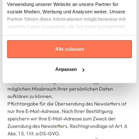
Verwendung unserer Website an unsere Partner für
wir das sog. Double-opt-in-Verfahren. Das heißt, dass
soziale Medien, Werbung und Analysen weiter. Unsere
wir Ihnen nach Ihrer Anmeldung eine E-Mail an die
Partner führen diese Informationen möglicherweise mit
angegebene E-Mail-Adresse senden, in welcher wir Sie
weiteren Daten zusammen, die Sie ihnen bereitgestellt
um Bestätigung bitten, dass Sie den Versand des
haben oder die sie im Rahmen Ihrer Nutzung der Dienste
Newsletters wünschen. Wenn Sie Ihre Anmeldung nicht
gesammelt haben.
innerhalb von 24 Stunden bestätigen, werden Ihre
Alle zulassen
Informationen gesperrt und nach einem Monat
automatisch gelöscht. Darüber hinaus speichern wir
jeweils Ihre eingesetzten IP-Adressen und Zeitpunkte
Anpassen
der Anmeldung und Bestätigung. Zweck des Verfahrens
ist es, Ihre Anmeldung nachweisen und ggf. einen
möglichen Missbrauch Ihrer persönlichen Daten
aufklären zu können.
Pflichtangabe für die Übersendung des Newsletters ist
nur Ihre E-Mail-Adresse. Nach Ihrer Bestätigung
speichern wir Ihre E-Mail-Adresse zum Zweck der
Zusendung des Newsletters. Rechtsgrundlage ist Art. 6
Abs. 1 S. 1 lit. a DS-GVO.