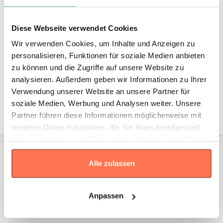
Diese Webseite verwendet Cookies
Wir verwenden Cookies, um Inhalte und Anzeigen zu
personalisieren, Funktionen für soziale Medien anbieten
* Die Maße sind in
cm
gemäß den Angaben des Herstellers
angegeben. Eine Abweichung bis zu ±2 cm ist üblich und gilt als
zu können und die Zugriffe auf unsere Website zu
Toleranz.
analysieren. Außerdem geben wir Informationen zu Ihrer
Verwendung unserer Website an unsere Partner für
Größe
soziale Medien, Werbung und Analysen weiter. Unsere
Standard
8
9.6
Partner führen diese Informationen möglicherweise mit
weiteren Daten zusammen, die Sie ihnen bereitgestellt
haben oder die sie im Rahmen Ihrer Nutzung der Dienste
gesammelt haben.
Kontakt
Alle zulassen
Falls Sie Fragen oder Wünsche haben, können Sie sich
jederzeit an uns wenden – wir unterstützen Sie gerne
Anpassen
persönlich.
Kontaktieren Sie uns