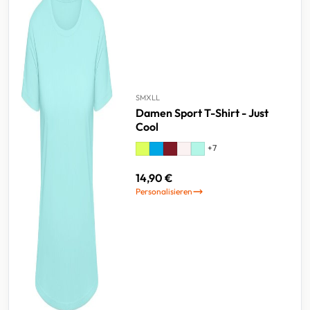
S
M
XL
L
Damen Sport T-Shirt - Just
Cool
+
7
14,90 €
Personalisieren