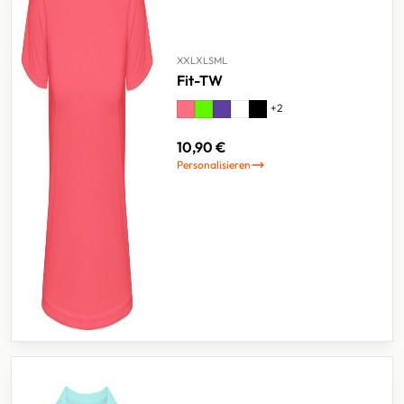
XXL
XL
S
M
L
Fit-TW
+
2
10,90 €
Personalisieren