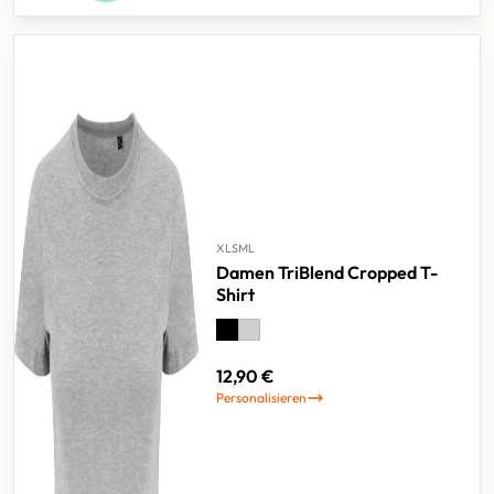
XL
S
M
L
Damen TriBlend Cropped T-
Shirt
12,90 €
Personalisieren