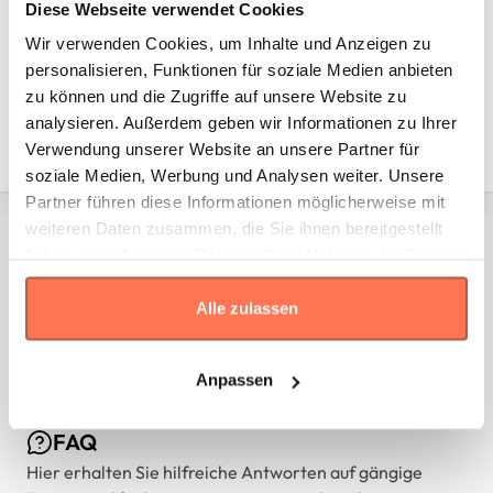
Diese Webseite verwendet Cookies
* Die Maße sind in
cm
gemäß den Angaben des Herstellers
angegeben. Eine Abweichung bis zu ±2 cm ist üblich und gilt als
Wir verwenden Cookies, um Inhalte und Anzeigen zu
Toleranz.
personalisieren, Funktionen für soziale Medien anbieten
zu können und die Zugriffe auf unsere Website zu
Größe
analysieren. Außerdem geben wir Informationen zu Ihrer
Standard
9.8
13.8
Verwendung unserer Website an unsere Partner für
soziale Medien, Werbung und Analysen weiter. Unsere
Partner führen diese Informationen möglicherweise mit
weiteren Daten zusammen, die Sie ihnen bereitgestellt
Kontakt
haben oder die sie im Rahmen Ihrer Nutzung der Dienste
gesammelt haben.
Falls Sie Fragen oder Wünsche haben, können Sie sich
Alle zulassen
jederzeit an uns wenden – wir unterstützen Sie gerne
persönlich.
Kontaktieren Sie uns
Anpassen
FAQ
Hier erhalten Sie hilfreiche Antworten auf gängige