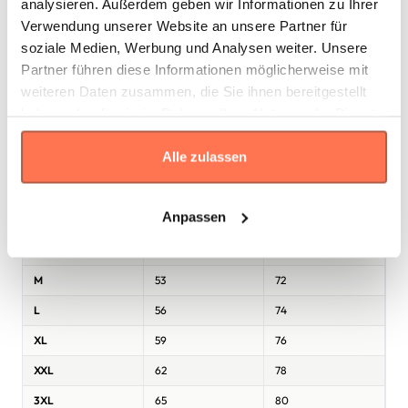
analysieren. Außerdem geben wir Informationen zu Ihrer
Verwendung unserer Website an unsere Partner für
soziale Medien, Werbung und Analysen weiter. Unsere
Partner führen diese Informationen möglicherweise mit
weiteren Daten zusammen, die Sie ihnen bereitgestellt
haben oder die sie im Rahmen Ihrer Nutzung der Dienste
gesammelt haben.
* Die Maße sind in
cm
gemäß den Angaben des Herstellers
Alle zulassen
angegeben. Eine Abweichung bis zu ±2 cm ist üblich und gilt als
Toleranz.
Anpassen
Größe
Breite
Länge
S
50
70
M
53
72
L
56
74
XL
59
76
XXL
62
78
3XL
65
80