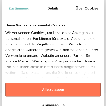
anbieten, das nicht Teil unseres regulären
Angebots ist.
Zustimmung
Details
Über Cookies
Besseres Endprodukt
Diese Webseite verwendet Cookies
Wir unterstützen Sie bei der Aufbereitung Ihrer
Wir verwenden Cookies, um Inhalte und Anzeigen zu
Druckdaten, um das bestmögliche Ergebnis zu
personalisieren, Funktionen für soziale Medien anbieten
erzielen – insbesondere bei Stickereien.
zu können und die Zugriffe auf unsere Website zu
analysieren. Außerdem geben wir Informationen zu Ihrer
Bessere Preise
Verwendung unserer Website an unsere Partner für
In den meisten Fällen profitieren größere
soziale Medien, Werbung und Analysen weiter. Unsere
Bestellungen von attraktiveren Konditionen,
Partner führen diese Informationen möglicherweise mit
nachdem wir die Produktionskosten optimal auf
weiteren Daten zusammen, die Sie ihnen bereitgestellt
das gewünschte Ergebnis abstimmen.
haben oder die sie im Rahmen Ihrer Nutzung der Dienste
gesammelt haben.
Alle zulassen
Kontakt
Anpassen