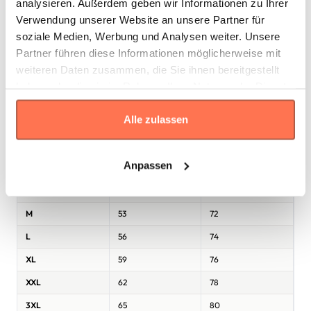
analysieren. Außerdem geben wir Informationen zu Ihrer
Verwendung unserer Website an unsere Partner für
soziale Medien, Werbung und Analysen weiter. Unsere
Partner führen diese Informationen möglicherweise mit
weiteren Daten zusammen, die Sie ihnen bereitgestellt
haben oder die sie im Rahmen Ihrer Nutzung der Dienste
gesammelt haben.
* Die Maße sind in
cm
gemäß den Angaben des Herstellers
Alle zulassen
angegeben. Eine Abweichung bis zu ±2 cm ist üblich und gilt als
Toleranz.
Anpassen
Größe
Breite
Länge
S
50
70
M
53
72
L
56
74
XL
59
76
XXL
62
78
3XL
65
80