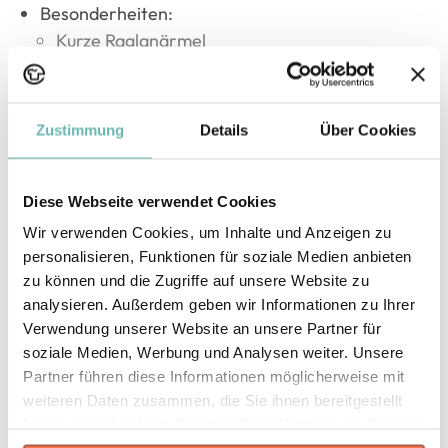
Besonderheiten:
Kurze Raglanärmel
Zustimmung
Details
Über Cookies
Druckarten
DTF
DTG
Diese Webseite verwendet Cookies
Wir verwenden Cookies, um Inhalte und Anzeigen zu
Flex / Flock
Sublimation
personalisieren, Funktionen für soziale Medien anbieten
zu können und die Zugriffe auf unsere Website zu
analysieren. Außerdem geben wir Informationen zu Ihrer
Maßtabelle
Verwendung unserer Website an unsere Partner für
soziale Medien, Werbung und Analysen weiter. Unsere
Partner führen diese Informationen möglicherweise mit
weiteren Daten zusammen, die Sie ihnen bereitgestellt
haben oder die sie im Rahmen Ihrer Nutzung der Dienste