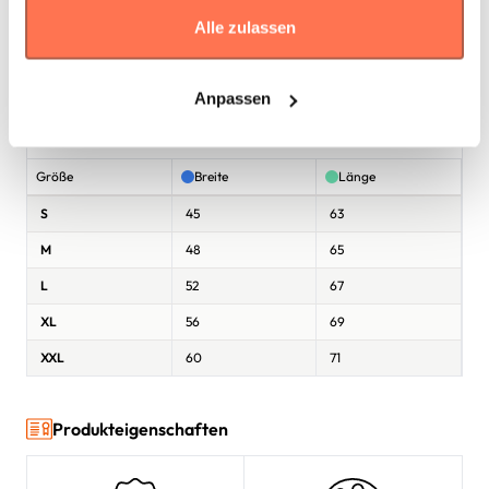
gesammelt haben.
Alle zulassen
* Die Maße sind in
cm
gemäß den Angaben des Herstellers
Anpassen
angegeben. Eine Abweichung bis zu ±2 cm ist üblich und gilt als
Toleranz.
Größe
Breite
Länge
S
45
63
M
48
65
L
52
67
XL
56
69
XXL
60
71
Produkteigenschaften