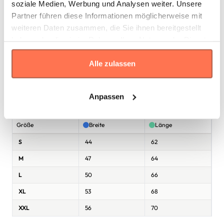
soziale Medien, Werbung und Analysen weiter. Unsere
Partner führen diese Informationen möglicherweise mit
weiteren Daten zusammen, die Sie ihnen bereitgestellt
haben oder die sie im Rahmen Ihrer Nutzung der Dienste
gesammelt haben.
Alle zulassen
* Die Maße sind in
cm
gemäß den Angaben des Herstellers
angegeben. Eine Abweichung bis zu ±2 cm ist üblich und gilt als
Anpassen
Toleranz.
Größe
Breite
Länge
S
44
62
M
47
64
L
50
66
XL
53
68
XXL
56
70