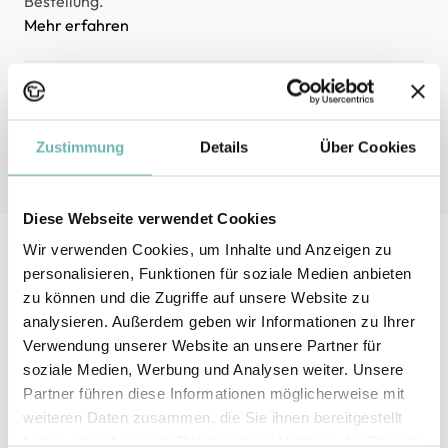
Bestellung.
Mehr erfahren
Jetzt gestalten
Erstellen Sie Ihr Wunschprodukt unkompliziert und
individuell mit unserem Online-Designer.
Zustimmung
Details
Über Cookies
Jetzt gestalten
Diese Webseite verwendet Cookies
Wir verwenden Cookies, um Inhalte und Anzeigen zu
Deine Kreativität verdient mehr
personalisieren, Funktionen für soziale Medien anbieten
zu können und die Zugriffe auf unsere Website zu
Abonniere den Bandyshirt-Newsletter und sichere dir
analysieren. Außerdem geben wir Informationen zu Ihrer
Zugang zu exklusiven Angeboten, spannenden Aktionen
Verwendung unserer Website an unsere Partner für
und inspirierenden Ideen rund ums Gestalten.
soziale Medien, Werbung und Analysen weiter. Unsere
Partner führen diese Informationen möglicherweise mit
E-Mail-Adresse
weiteren Daten zusammen, die Sie ihnen bereitgestellt
haben oder die sie im Rahmen Ihrer Nutzung der Dienste