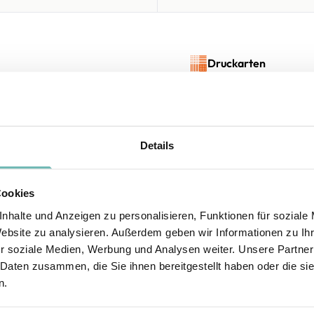
Druckarten
 Ein tolles
DTF
DTG
n man Trost braucht.
nau dieser Freund?
Details
Maßtabelle
der Namen auf dem
. Sie lassen sich
G
Cookies
kleine Geheimnisse
 eben kleiner und
nhalte und Anzeigen zu personalisieren, Funktionen für soziale
Website zu analysieren. Außerdem geben wir Informationen zu I
r soziale Medien, Werbung und Analysen weiter. Unsere Partner
* Die Maße sind in
 Daten zusammen, die Sie ihnen bereitgestellt haben oder die s
cm
gemäß den
n.
Angaben des
Herstellers
angegeben. Eine