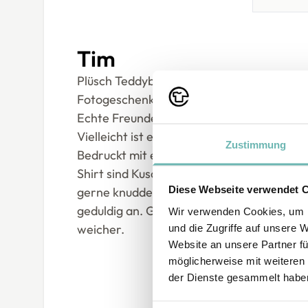
Tim
Plüsch Teddybär mit bedruckbarem T-Shirt.
Fotogeschenk für die liebsten.
Echte Freunde sind immer zur Stelle, wen
Vielleicht ist ein kuscheliges Stofftier ge
Zustimmung
Bedruckt mit einem persönlichen Foto o
Shirt sind Kuscheltiere das ideale Geschenk
Diese Webseite verwendet 
gerne knuddeln und hören sich große und 
geduldig an. Genau wie richtige Tiere, nur
Wir verwenden Cookies, um I
weicher.
und die Zugriffe auf unsere 
Website an unsere Partner fü
möglicherweise mit weiteren
der Dienste gesammelt habe