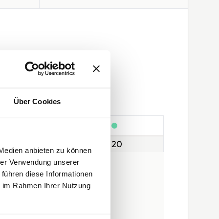
Flex / Flock
Sublimation
Über Cookies
röße
Standard
18
20
 Medien anbieten zu können
hrer Verwendung unserer
 führen diese Informationen
ie im Rahmen Ihrer Nutzung