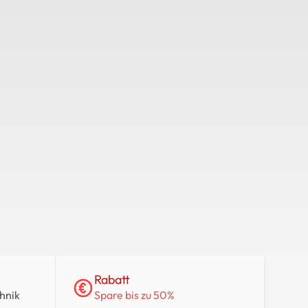
Individualisieren
13,90 €
Preis inkl. MwSt. zzgl. Versand
Größe & Mengen wählen
Teilen
Rabatt
hnik
Spare bis zu 50%