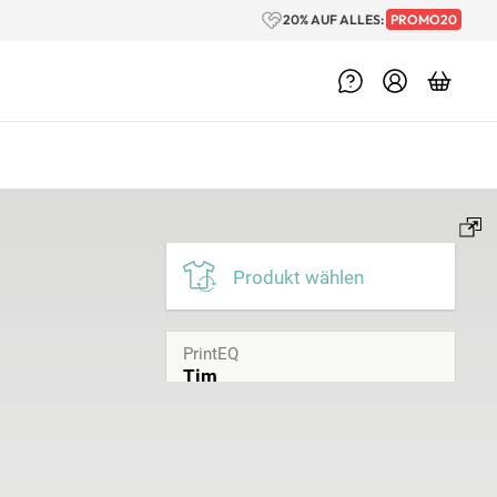
20% AUF ALLES:
PROMO20
Produkt wählen
PrintEQ
Tim
Produktfarbe
White