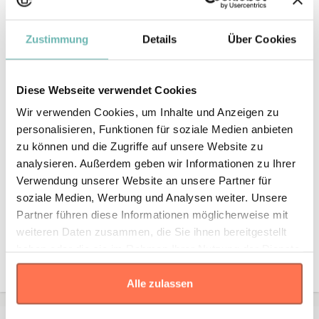
Zustimmung
Details
Über Cookies
Maßtabelle
Diese Webseite verwendet Cookies
Wir verwenden Cookies, um Inhalte und Anzeigen zu
personalisieren, Funktionen für soziale Medien anbieten
zu können und die Zugriffe auf unsere Website zu
analysieren. Außerdem geben wir Informationen zu Ihrer
Verwendung unserer Website an unsere Partner für
* Die Maße sind in
cm
gemäß den Angaben des Herstellers
angegeben. Eine Abweichung bis zu ±2 cm ist üblich und gilt als
soziale Medien, Werbung und Analysen weiter. Unsere
Toleranz.
Partner führen diese Informationen möglicherweise mit
weiteren Daten zusammen, die Sie ihnen bereitgestellt
Größe
haben oder die sie im Rahmen Ihrer Nutzung der Dienste
Standard
16
25
gesammelt haben.
Alle zulassen