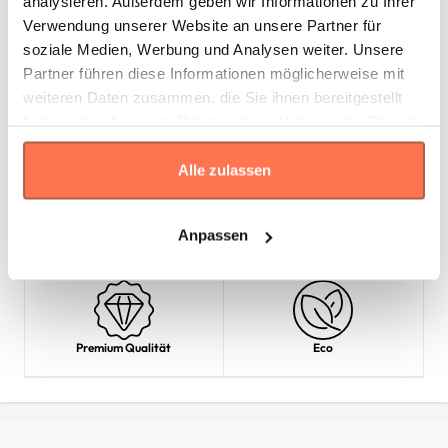
analysieren. Außerdem geben wir Informationen zu Ihrer
XXL
64
72
Verwendung unserer Website an unsere Partner für
soziale Medien, Werbung und Analysen weiter. Unsere
3XL
66
74
Partner führen diese Informationen möglicherweise mit
weiteren Daten zusammen, die Sie ihnen bereitgestellt
Produkteigenschaften
haben oder die sie im Rahmen Ihrer Nutzung der Dienste
gesammelt haben.
Alle zulassen
Baumwolle
Atmungsaktiv
Anpassen
Premium Qualität
Eco