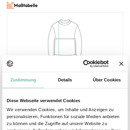
Maßtabelle
* Die Maße sind in
cm
gemäß den Angaben des Herstellers
angegeben. Eine Abweichung bis zu ±2 cm ist üblich und gilt als
Toleranz.
Zustimmung
Details
Über Cookies
Größe
Breite
Länge
S
53
66
Diese Webseite verwendet Cookies
M
56
67
Wir verwenden Cookies, um Inhalte und Anzeigen zu
personalisieren, Funktionen für soziale Medien anbieten
L
59
68
zu können und die Zugriffe auf unsere Website zu
XL
62
69