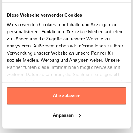
* Die Maße sind in
cm
gemäß den Angaben des Herstellers
angegeben. Eine Abweichung bis zu ±2 cm ist üblich und gilt als
Toleranz.
Diese Webseite verwendet Cookies
Wir verwenden Cookies, um Inhalte und Anzeigen zu
Größe
Breite
Länge
personalisieren, Funktionen für soziale Medien anbieten
XXS
43.5
60.8
zu können und die Zugriffe auf unsere Website zu
analysieren. Außerdem geben wir Informationen zu Ihrer
XS
44.8
64
Verwendung unserer Website an unsere Partner für
S
46.5
67
soziale Medien, Werbung und Analysen weiter. Unsere
Partner führen diese Informationen möglicherweise mit
M
52.3
72.7
weiteren Daten zusammen, die Sie ihnen bereitgestellt
L
54.5
73.5
haben oder die sie im Rahmen Ihrer Nutzung der Dienste
XL
57
75.6
gesammelt haben.
Alle zulassen
XXL
61.4
79
3XL
65.7
79.2
Anpassen
Produkteigenschaften