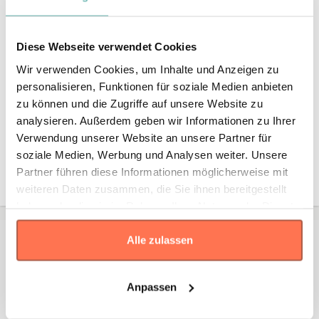
Größe
Diameter
37mm
37
Diese Webseite verwendet Cookies
Wir verwenden Cookies, um Inhalte und Anzeigen zu
personalisieren, Funktionen für soziale Medien anbieten
Produkteigenschaften
zu können und die Zugriffe auf unsere Website zu
analysieren. Außerdem geben wir Informationen zu Ihrer
Verwendung unserer Website an unsere Partner für
soziale Medien, Werbung und Analysen weiter. Unsere
Premium Qualität
Viele Farben
Partner führen diese Informationen möglicherweise mit
weiteren Daten zusammen, die Sie ihnen bereitgestellt
haben oder die sie im Rahmen Ihrer Nutzung der Dienste
gesammelt haben.
Alle zulassen
Kontakt
Falls Sie Fragen oder Wünsche haben, können Sie sich
jederzeit an uns wenden – wir unterstützen Sie gerne
Anpassen
persönlich.