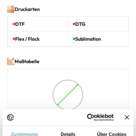
Druckarten
DTF
DTG
Flex / Flock
Sublimation
Maßtabelle
* Die Maße sind in
cm
gemäß den Angaben des Herstellers
angegeben. Eine Abweichung bis zu ±2 cm ist üblich und gilt als
Toleranz.
Zustimmung
Details
Über Cookies