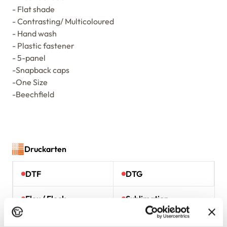
- Flat shade
- Contrasting/ Multicoloured
- Hand wash
- Plastic fastener
- 5-panel
-Snapback caps
-One Size
-Beechfield
Druckarten
DTF
DTG
Flex / Flock
Sublimation