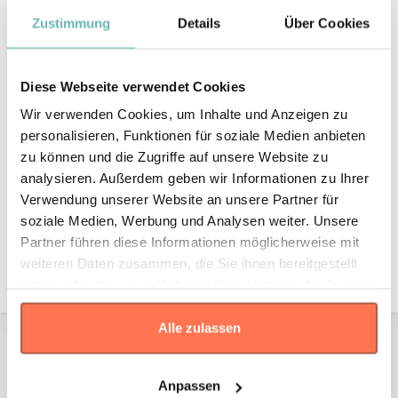
Maßtabelle
Zustimmung
Details
Über Cookies
Diese Webseite verwendet Cookies
Wir verwenden Cookies, um Inhalte und Anzeigen zu
personalisieren, Funktionen für soziale Medien anbieten
zu können und die Zugriffe auf unsere Website zu
* Die Maße sind in
cm
gemäß den Angaben des Herstellers
analysieren. Außerdem geben wir Informationen zu Ihrer
angegeben. Eine Abweichung bis zu ±2 cm ist üblich und gilt als
Verwendung unserer Website an unsere Partner für
Toleranz.
soziale Medien, Werbung und Analysen weiter. Unsere
Partner führen diese Informationen möglicherweise mit
Größe
weiteren Daten zusammen, die Sie ihnen bereitgestellt
Standard
50
60
haben oder die sie im Rahmen Ihrer Nutzung der Dienste
gesammelt haben.
Alle zulassen
Kontakt
Anpassen
Falls Sie Fragen oder Wünsche haben, können Sie sich