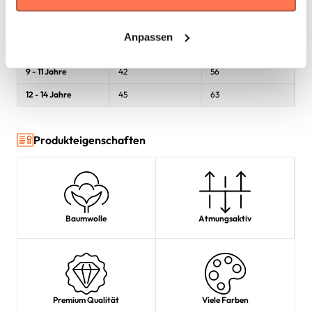
3 - 4 Jahre
33
43
5 - 6 Jahre
36
46
Anpassen
7 - 8 Jahre
39
51
9 - 11 Jahre
42
56
12 - 14 Jahre
45
63
Produkteigenschaften
Baumwolle
Atmungsaktiv
Premium Qualität
Viele Farben