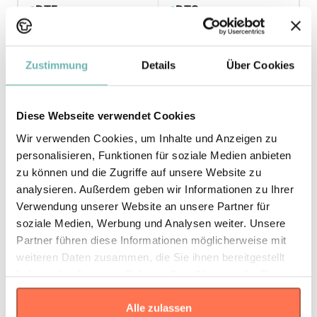
DTF
DTG
Flex / Flock
Sublimation
Zustimmung
Details
Über Cookies
Maßtabelle
Diese Webseite verwendet Cookies
Wir verwenden Cookies, um Inhalte und Anzeigen zu
personalisieren, Funktionen für soziale Medien anbieten
zu können und die Zugriffe auf unsere Website zu
analysieren. Außerdem geben wir Informationen zu Ihrer
Verwendung unserer Website an unsere Partner für
soziale Medien, Werbung und Analysen weiter. Unsere
* Die Maße sind in
cm
gemäß den Angaben des Herstellers
Partner führen diese Informationen möglicherweise mit
angegeben. Eine Abweichung bis zu ±2 cm ist üblich und gilt als
weiteren Daten zusammen, die Sie ihnen bereitgestellt
Toleranz.
haben oder die sie im Rahmen Ihrer Nutzung der Dienste
gesammelt haben.
Größe
Breite
Länge
Alle zulassen